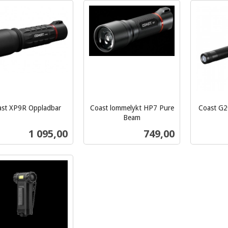
Kjøp
Kjøp
st XP9R Oppladbar
Coast lommelykt HP7 Pure
Coast G20
inkl.
Beam
inkl.
mva.
Pris
Pris
1 095,00
749,00
mva.
Kjøp
Kjøp