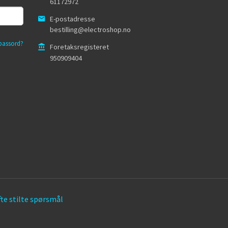
61172972
E-postadresse
bestilling@electroshop.no
passord?
Foretaksregisteret
950909404
te stilte spørsmål