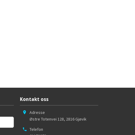
Kontakt oss
Adresse
Østre Totenvei 128
,
2816
Gjøvik
Telefon