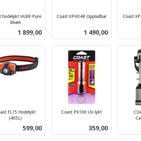
t hodelykt HL8R Pure
Coast XPH34R Oppladbar
Coast XP
inkl.
inkl.
Beam
mva.
mva.
Pris
Pris
1 899,00
1 490,00
Kjøp
Kjøp
ast FL75 Hodelykt
Coast PX100 UV-lykt
CO
inkl.
(405L)
Ca
inkl.
mva.
Pris
Pris
599,00
359,00
mva.