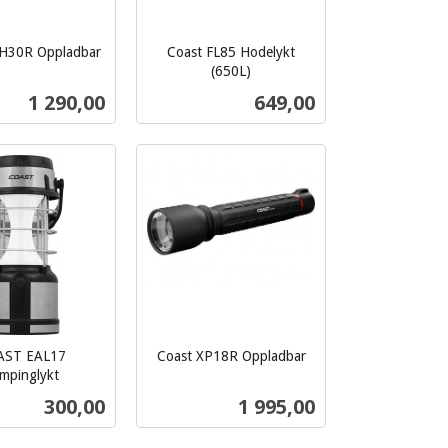
H30R Oppladbar
Coast FL85 Hodelykt
(650L)
inkl.
Pris
Pris
1 290,00
649,00
mva.
Les mer
Kjøp
AST EAL17
Coast XP18R Oppladbar
inkl.
mpinglykt
mva.
Pris
Pris
300,00
1 995,00