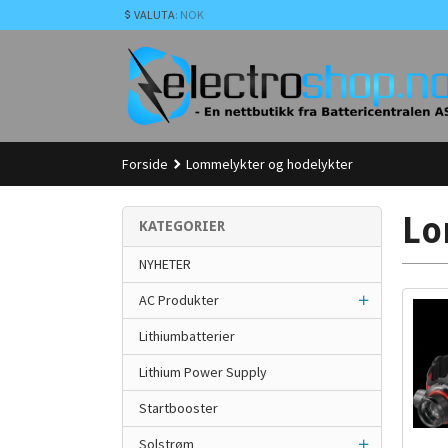
Gå
VALUTA
: NOK
til
innholdet
Forside
Lommelykter og hodelykter
Lo
KATEGORIER
NYHETER
AC Produkter
Lithiumbatterier
Lithium Power Supply
Startbooster
Solstrøm