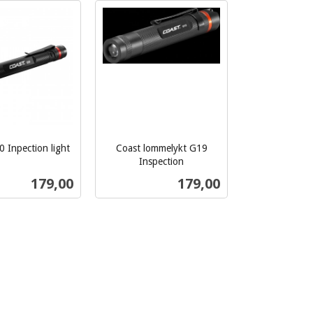
Les mer
Kjøp
 Inpection light
Coast lommelykt G19
Inspection
inkl.
Pris
Pris
179,00
179,00
mva.
Kjøp
Kjøp