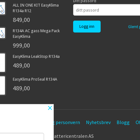
Ditt passord
ALL IN ONE KIT EasyKlima
R134a R12
849,00
Glemt 
R134A AC gass Mega Pack
EasyKlima
999,00
EasyKlima LeakStop R134a
489,00
EasyKlima ProSeal R134A
489,00
×
etingelser
Sikkerhet og personvern
Nyhetsbrev
Blogg
Of
© Battericentralen AS