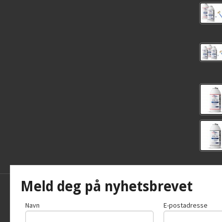
Meld deg på nyhetsbrevet
Frakt
Kjøpsb
Navn
E-postadresse