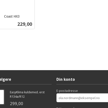
Coast HX3
Pris
229,00
Kjøp
elgere
Din konto
E-postadresse
EasyKlima kuldemed. erst
R134a/R12
299,00