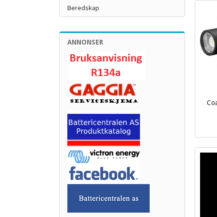
Beredskap
ANNONSER
Coa
inkl.
mva.