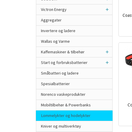
Victron Energy
Coas
Aggregater
inkl.
Invertere og ladere
mva.
Wallas og Varme
Kaffemaskiner & tilbehør
Start og forbruksbatterier
Småbatteri og ladere
Spesialbatterier
Norenco vaskeprodukter
Mobiltilbehør & Powerbanks
Co
Lommelykter og hodelykter
inkl.
mva.
Kniver og multiverktøy