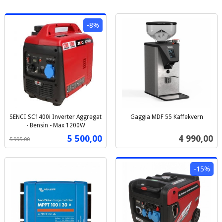
-8%
SENCI SC1400i Inverter Aggregat
Gaggia MDF 55 Kaffekvern
inkl.
- Bensin - Max 1200W
Rabatt
inkl.
mva.
Tilbud
Pris
5 500,00
4 990,00
5 995,00
mva.
-15%