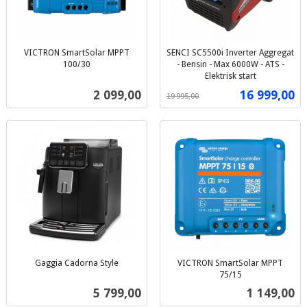
VICTRON SmartSolar MPPT
SENCI SC5500i Inverter Aggregat
100/30
- Bensin - Max 6000W - ATS -
inkl.
Elektrisk start
Rabatt
inkl.
mva.
Pris
Tilbud
2 099,00
16 999,00
19 995,00
mva.
Gaggia Cadorna Style
VICTRON SmartSolar MPPT
inkl.
75/15
inkl.
mva.
Pris
Pris
5 799,00
1 149,00
mva.