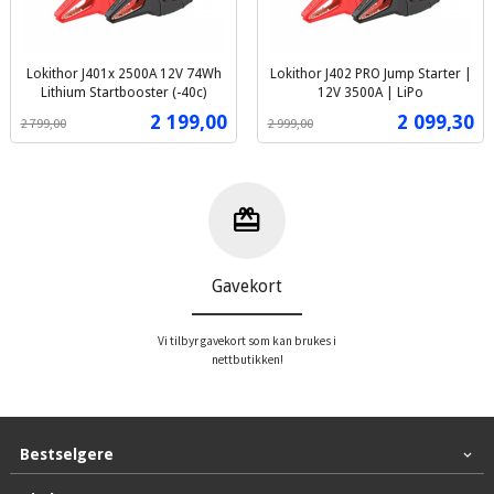
Lokithor J401x 2500A 12V 74Wh
Lokithor J402 PRO Jump Starter |
Lithium Startbooster (-40c)
12V 3500A | LiPo
Rabatt
inkl.
Rabatt
inkl.
Tilbud
Tilbud
2 199,00
2 099,30
2 799,00
2 999,00
mva.
mva.
Gavekort
Vi tilbyr gavekort som kan brukes i
nettbutikken!
Bestselgere