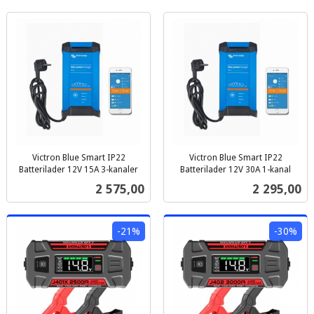
Victron Blue Smart IP22
Victron Blue Smart IP22
Batterilader 12V 15A 3-kanaler
Batterilader 12V 30A 1-kanal
inkl.
inkl.
Pris
Pris
2 575,00
2 295,00
mva.
mva.
-21%
-30%