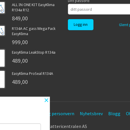
Ditt passord
ALL IN ONE KIT EasyKlima
R134a R12
849,00
Glemt 
R134A AC gass Mega Pack
EasyKlima
999,00
EasyKlima LeakStop R134a
489,00
EasyKlima ProSeal R134A
489,00
×
etingelser
Sikkerhet og personvern
Nyhetsbrev
Blogg
Of
© Battericentralen AS