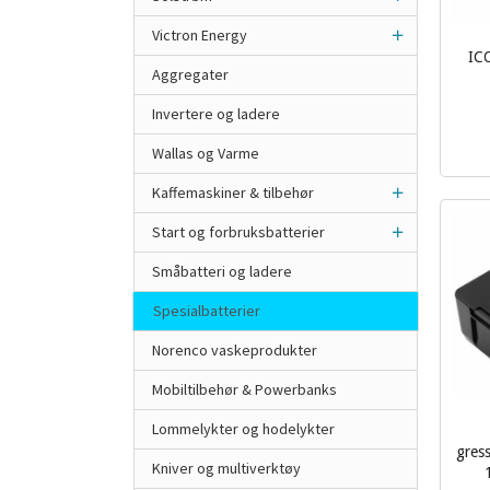
Victron Energy
ICO
Aggregater
inkl.
mva.
Invertere og ladere
Wallas og Varme
Kaffemaskiner & tilbehør
Start og forbruksbatterier
Småbatteri og ladere
Spesialbatterier
Norenco vaskeprodukter
Mobiltilbehør & Powerbanks
Lommelykter og hodelykter
gress
Kniver og multiverktøy