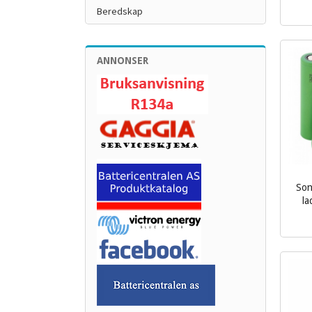
inkl.
Beredskap
mva.
ANNONSER
Son
la
inkl.
mva.