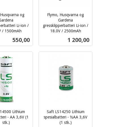
 Husqvarna og
Flymo, Husqvarna og
Gardena
Gardena
erbatteri Li-ion /
gressklipperbatteri Li-ion /
V / 1500mAh
18.0V / 2500mAh
inkl.
Pris
Pris
550,00
1 200,00
mva.
Kjøp
Kjøp
S14500 Lithium
Saft LS14250 Lithium
tteri - AA 3,6V (1
spesialbatteri - ½AA 3,6V
stk.)
(1 stk.)