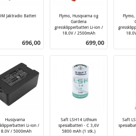
M Jaktradio Batteri
Flymo, Husqvarna og
Flymo,
Gardena
gressklipperbatteri Li-ion /
gressklipp
18.0V / 2500mAh
18.0
inkl.
inkl.
Pris
Pris
696,00
699,00
mva.
mva.
Kjøp
Kjøp
Husqvarna
Saft LSH14 Lithium
Saft L
klipperbatteri Li-ion /
spesialbatteri - C 3,6V
spesialba
18.0V / 5000mAh
5800 mAh (1 stk.)