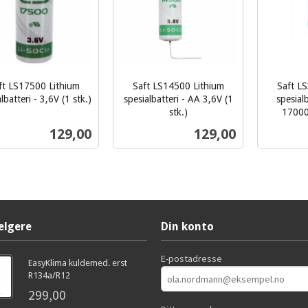
ft LS17500 Lithium
Saft LS14500 Lithium
Saft L
lbatteri - 3,6V (1 stk.)
spesialbatteri - AA 3,6V (1
spesial
stk.)
17000
inkl.
inkl.
Pris
Pris
129,00
129,00
mva.
mva.
Kjøp
Kjøp
elgere
Din konto
E-postadresse
EasyKlima kuldemed. erst
R134a/R12
299,00