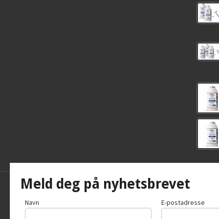
Meld deg på nyhetsbrevet
Frakt
Kjøpsb
Navn
E-postadresse