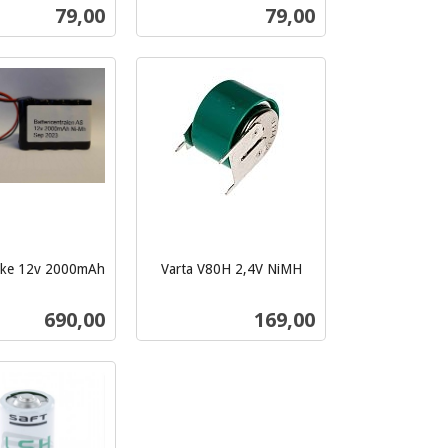
inkl.
Pris
Pris
79,00
79,00
mva.
Kjøp
Kjøp
kke 12v 2000mAh
Varta V80H 2,4V NiMH
inkl.
mva.
Pris
Pris
690,00
169,00
Kjøp
Kjøp