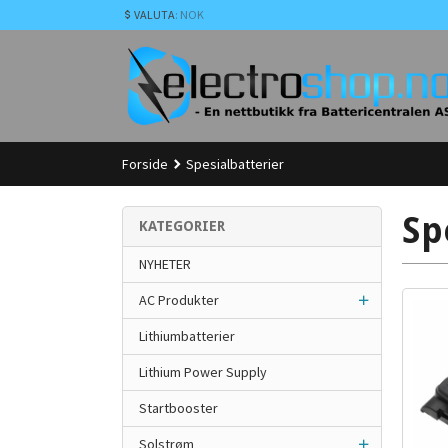
Gå
VALUTA
: NOK
til
innholdet
Forside
Spesialbatterier
Sp
KATEGORIER
NYHETER
AC Produkter
Lithiumbatterier
Lithium Power Supply
Startbooster
Solstrøm