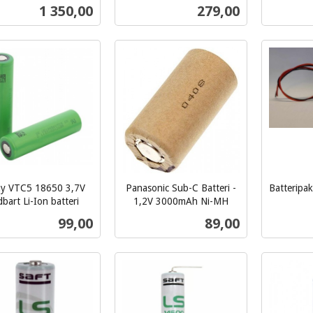
inkl.
inkl.
Pris
Pris
1 350,00
279,00
mva.
mva.
Kjøp
Les mer
y VTC5 18650 3,7V
Panasonic Sub-C Batteri -
Batteripa
inkl.
dbart Li-Ion batteri
1,2V 3000mAh Ni-MH
inkl.
mva.
Pris
Pris
99,00
89,00
mva.
Les mer
Kjøp