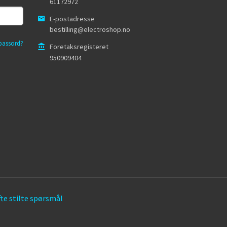
61172972
E-postadresse
bestilling@electroshop.no
passord?
Foretaksregisteret
950909404
te stilte spørsmål