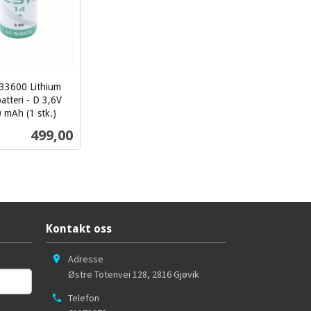
S33600 Lithium
batteri - D 3,6V
 mAh (1 stk.)
Pris
499,00
Kjøp
Kontakt oss
Adresse
Østre Totenvei 128
,
2816
Gjøvik
Telefon