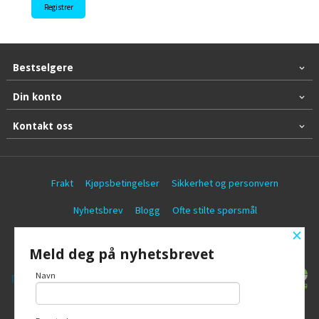
Bestselgere
Din konto
Kontakt oss
Frakt
Kjøpsbetingelser
Sikkerhet og personvern
Nyhetsbrev
Blogg
Ofte stilte spørsmål
×
© Battericentralen AS
Meld deg på nyhetsbrevet
Navn