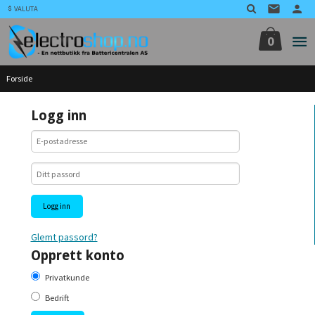
Gå
VALUTA
til
innholdet
0
Forside
Logg inn
Glemt passord?
Opprett konto
Privatkunde
Bedrift