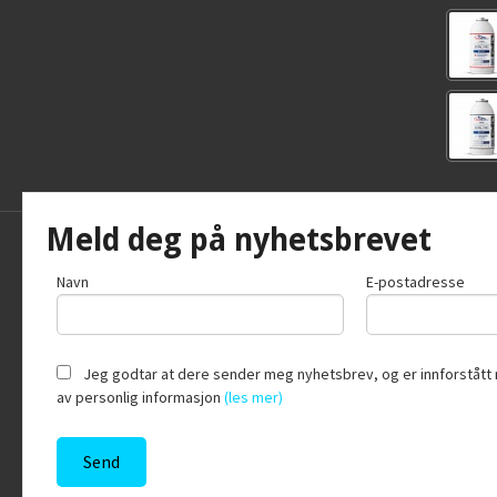
Meld deg på nyhetsbrevet
Frakt
Kjøpsb
Navn
E-postadresse
Jeg godtar at dere sender meg nyhetsbrev, og er innforstått 
av personlig informasjon
(les mer)
Vår nettb
bruker c