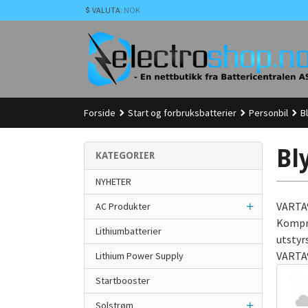
Gå
VALUTA
: NOK
til
innholdet
Forside
Start og forbruksbatterier
Personbil
B
Bl
KATEGORIER
NYHETER
VARTA®
AC Produkter
Kompro
Lithiumbatterier
utstyr
VARTA®
Lithium Power Supply
Startbooster
Solstrøm