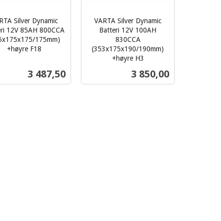
RTA Silver Dynamic
VARTA Silver Dynamic
eri 12V 85AH 800CCA
Batteri 12V 100AH
5x175x175/175mm)
830CCA
+høyre F18
(353x175x190/190mm)
+høyre H3
inkl.
Pris
Pris
3 487,50
3 850,00
mva.
Kjøp
Kjøp