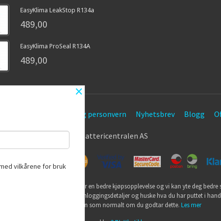
EasyKlima LeakStop R134a
489,00
EasyKlima ProSeal R134A
489,00
×
etingelser
Sikkerhet og personvern
Nyhetsbrev
Blogg
Of
© Battericentralen AS
med vilkårene for bruk
utikk bruker cookies slik at du får en bedre kjøpsopplevelse og vi kan yte deg bedre s
ookies hovedsaklig til å lagre innloggingsdetaljer og huske hva du har puttet i han
din. Fortsett å bruke siden som normalt om du godtar dette.
Les mer