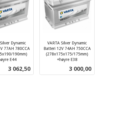
Silver Dynamic
VARTA Silver Dynamic
12V 77AH 780CCA
Batteri 12V 74AH 750CCA
75x190/190mm)
(278x175x175/175mm)
øyre E44
+høyre E38
inkl.
Pris
Pris
3 062,50
3 000,00
mva.
Kjøp
Kjøp