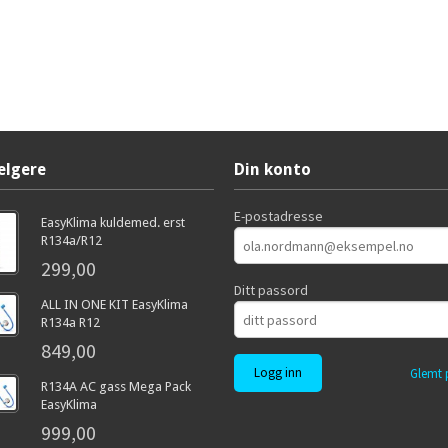
elgere
Din konto
E-postadresse
EasyKlima kuldemed. erst
R134a/R12
299,00
Ditt passord
ALL IN ONE KIT EasyKlima
R134a R12
849,00
Glemt 
R134A AC gass Mega Pack
EasyKlima
999,00