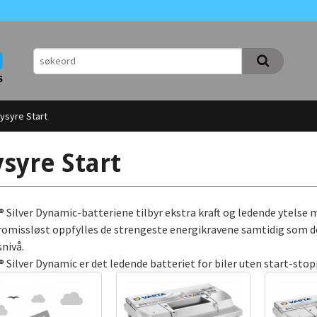
lysyre Start
ysyre Start
 Silver Dynamic-batteriene tilbyr ekstra kraft og ledende ytelse 
missløst oppfylles de strengeste energikravene samtidig som de 
snivå.
 Silver Dynamic er det ledende batteriet for biler uten start-sto