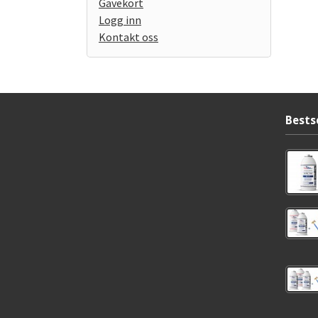
Gavekort
Logg inn
Kontakt oss
Bests