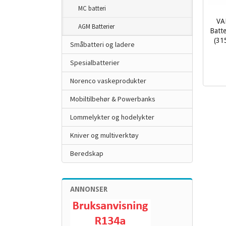
MC batteri
VA
AGM Batterier
Batt
(31
Småbatteri og ladere
inkl.
Spesialbatterier
mva.
Norenco vaskeprodukter
Mobiltilbehør & Powerbanks
Lommelykter og hodelykter
Kniver og multiverktøy
Beredskap
ANNONSER