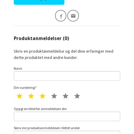
Produktanmeldelser (0)
Skriv en produktanmeldelse og del dine erfaringer med
dette produktet med andre kunder.
Navn
Din vurdering?
1 star
2 star
3 star
4 star
5 star
6 star
Oppgi en tittel for anmeldelsen din
Skriv inn produktanmeldelsen i feltet under