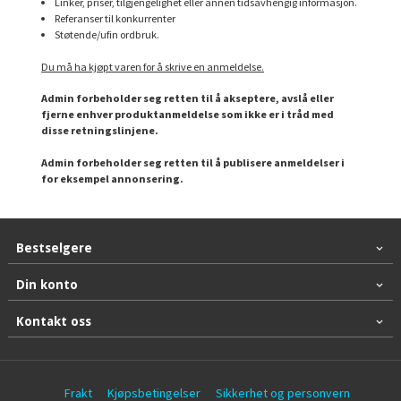
Linker, priser, tilgjengelighet eller annen tidsavhengig informasjon.
Referanser til konkurrenter
Støtende/ufin ordbruk.
Du må ha kjøpt varen for å skrive en anmeldelse.
Admin forbeholder seg retten til å akseptere, avslå eller
fjerne enhver produktanmeldelse som ikke er i tråd med
disse retningslinjene.
Admin forbeholder seg retten til å publisere anmeldelser i
for eksempel annonsering.
Bestselgere
Din konto
Kontakt oss
Frakt
Kjøpsbetingelser
Sikkerhet og personvern