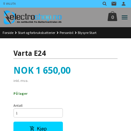
Gå
VALUTA
til
innholdet
0
Forside
Start og forbruksbatterier
Personbil
Blysyre Start
Varta E24
Pris
NOK
1 650,00
inkl. mva.
På lager
Antall
Kjøp