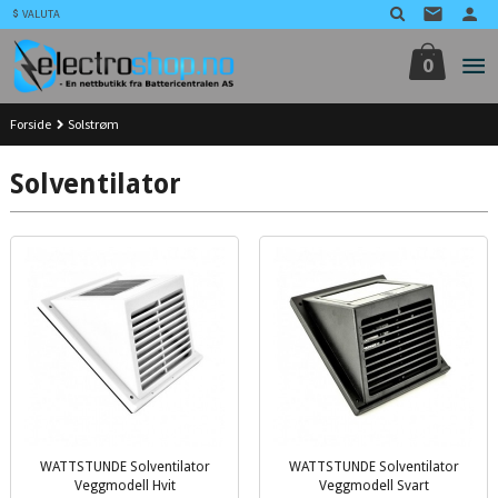
Gå
VALUTA
til
innholdet
0
Forside
Solstrøm
Solventilator
WATTSTUNDE Solventilator
WATTSTUNDE Solventilator
Veggmodell Hvit
Veggmodell Svart