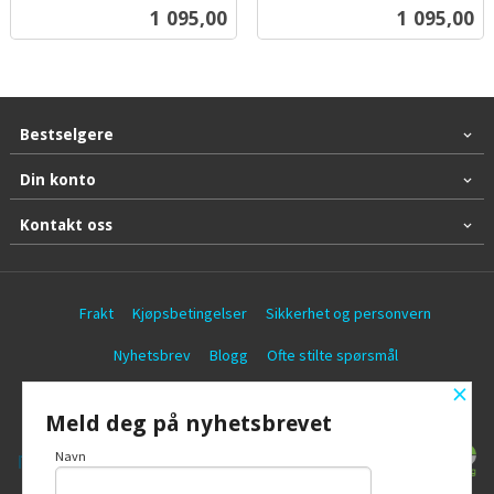
inkl.
inkl.
Pris
Pris
1 095,00
1 095,00
mva.
mva.
Bestselgere
Din konto
Kontakt oss
Frakt
Kjøpsbetingelser
Sikkerhet og personvern
Nyhetsbrev
Blogg
Ofte stilte spørsmål
×
© Battericentralen AS
Meld deg på nyhetsbrevet
Navn