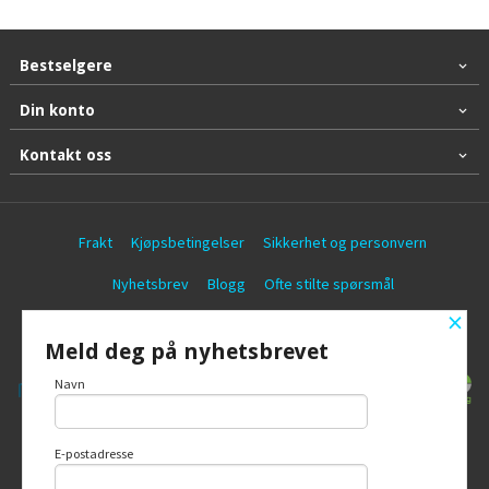
Bestselgere
Din konto
Kontakt oss
Frakt
Kjøpsbetingelser
Sikkerhet og personvern
Nyhetsbrev
Blogg
Ofte stilte spørsmål
×
© Battericentralen AS
Meld deg på nyhetsbrevet
Navn
E-postadresse
Vår nettbutikk bruker cookies slik at du
får en bedre kjøpsopplevelse og vi kan