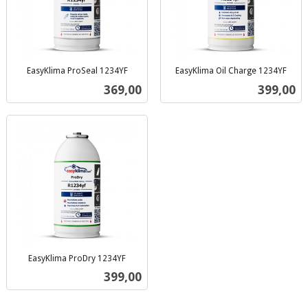
EasyKlima ProSeal 1234YF
EasyKlima Oil Charge 1234YF
inkl.
inkl.
Pris
Pris
369,00
399,00
mva.
mva.
EasyKlima ProDry 1234YF
inkl.
Pris
399,00
mva.