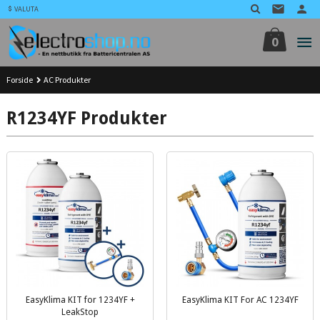
Gå
VALUTA
til
innholdet
0
Forside
AC Produkter
R1234YF Produkter
EasyKlima KIT for 1234YF +
EasyKlima KIT For AC 1234YF
inkl.
LeakStop