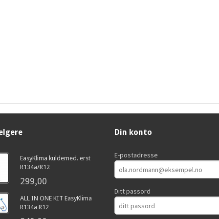
elgere
Din konto
E-postadresse
EasyKlima kuldemed. erst
R134a/R12
299,00
Ditt passord
ALL IN ONE KIT EasyKlima
R134a R12