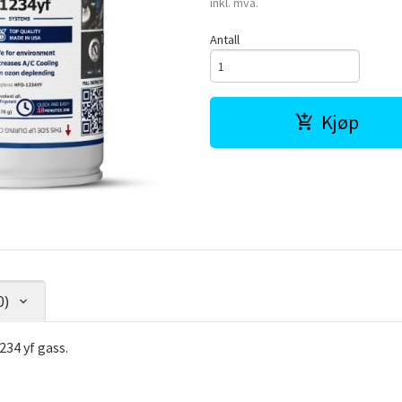
inkl. mva.
Antall
Kjøp
0)
234 yf gass.