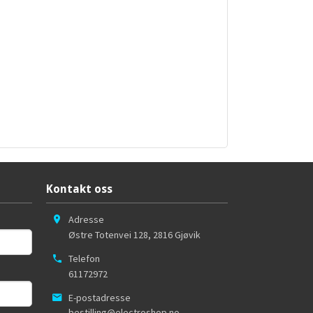
Kontakt oss
Adresse
Østre Totenvei 128
,
2816
Gjøvik
Telefon
61172972
E-postadresse
bestilling@electroshop.no