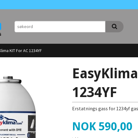
lima KIT For AC 1234YF
EasyKlima
1234YF
Erstatnings gass for 1234yf ga
Pris
NOK
590,00