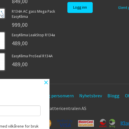
849,00
Glemt 
R134A AC gass Mega Pack
EasyKlima
999,00
EasyKlima LeakStop R134a
489,00
EasyKlima ProSeal R134A
489,00
×
etingelser
Sikkerhet og personvern
Nyhetsbrev
Blogg
Of
© Battericentralen AS
med vilkårene for bruk