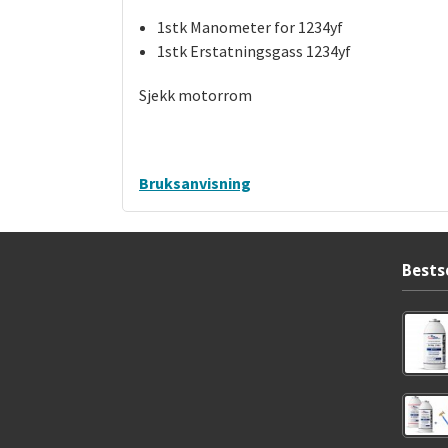
1stk Manometer for 1234yf
1stk Erstatningsgass 1234yf
Sjekk motorrom
Bruksanvisning
Bests