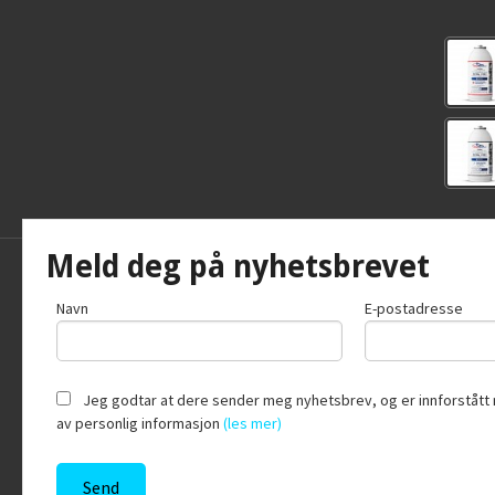
Meld deg på nyhetsbrevet
Frakt
Kjøpsb
Navn
E-postadresse
Jeg godtar at dere sender meg nyhetsbrev, og er innforstått 
av personlig informasjon
(les mer)
Vår nettb
bruker c