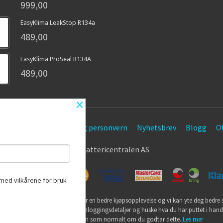
999,00
EasyKlima LeakStop R134a
489,00
EasyKlima ProSeal R134A
489,00
×
etingelser
Sikkerhet og personvern
Nyhetsbrev
Blogg
Of
© Battericentralen AS
med vilkårene for bruk
utikk bruker cookies slik at du får en bedre kjøpsopplevelse og vi kan yte deg bedre s
ookies hovedsaklig til å lagre innloggingsdetaljer og huske hva du har puttet i han
din. Fortsett å bruke siden som normalt om du godtar dette.
Les mer