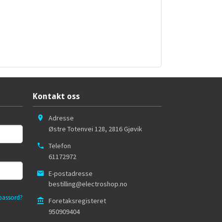
Kontakt oss
Adresse
Østre Totenvei 128
,
2816
Gjøvik
Telefon
61172972
E-postadresse
bestilling@electroshop.no
passord?
Foretaksregisteret
950909404