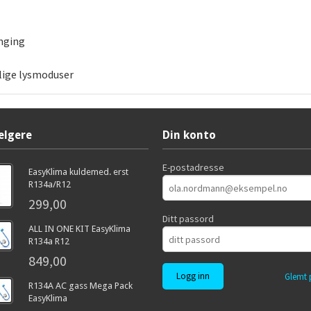
nging
lige lysmoduser
elgere
Din konto
E-postadresse
EasyKlima kuldemed. erst
R134a/R12
299,00
Ditt passord
ALL IN ONE KIT EasyKlima
R134a R12
849,00
Glemt 
R134A AC gass Mega Pack
EasyKlima