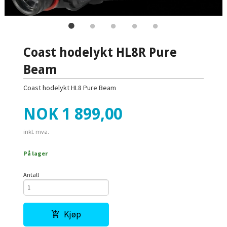
Coast hodelykt HL8R Pure
Beam
Coast hodelykt HL8 Pure Beam
Pris
NOK
1 899,00
inkl. mva.
På lager
Antall
Kjøp