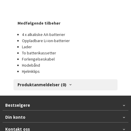
Medfølgende tilbehør
4 x alkaliske AA-batterier
Oppladbare Li-ion-batterier
Lader
To batterikassetter
Forlengelseskabel
Hodebånd
Hjelmklips
Produktanmeldelser (0)
Bestselgere
Din konto
Kontakt oss