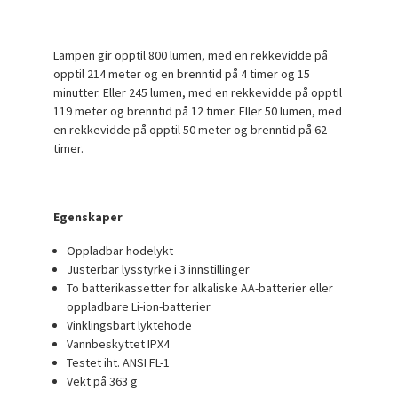
Lampen gir opptil 800 lumen, med en rekkevidde på
opptil 214 meter og en brenntid på 4 timer og 15
minutter. Eller 245 lumen, med en rekkevidde på opptil
119 meter og brenntid på 12 timer. Eller 50 lumen, med
en rekkevidde på opptil 50 meter og brenntid på 62
timer.
Egenskaper
Oppladbar hodelykt
Justerbar lysstyrke i 3 innstillinger
To batterikassetter for alkaliske AA-batterier eller
oppladbare Li-ion-batterier
Vinklingsbart lyktehode
Vannbeskyttet IPX4
Testet iht. ANSI FL-1
Vekt på 363 g