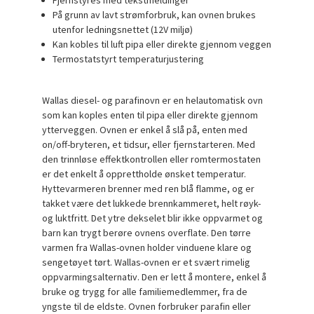
På grunn av lavt strømforbruk, kan ovnen brukes
utenfor ledningsnettet (12V miljø)
Kan kobles til luft pipa eller direkte gjennom veggen
Termostatstyrt temperaturjustering
Wallas diesel- og parafinovn er en helautomatisk ovn
som kan koples enten til pipa eller direkte gjennom
ytterveggen. Ovnen er enkel å slå på, enten med
on/off-bryteren, et tidsur, eller fjernstarteren. Med
den trinnløse effektkontrollen eller romtermostaten
er det enkelt å opprettholde ønsket temperatur.
Hyttevarmeren brenner med ren blå flamme, og er
takket være det lukkede brennkammeret, helt røyk-
og luktfritt. Det ytre dekselet blir ikke oppvarmet og
barn kan trygt berøre ovnens overflate. Den tørre
varmen fra Wallas-ovnen holder vinduene klare og
sengetøyet tørt. Wallas-ovnen er et svært rimelig
oppvarmingsalternativ. Den er lett å montere, enkel å
bruke og trygg for alle familiemedlemmer, fra de
yngste til de eldste. Ovnen forbruker parafin eller