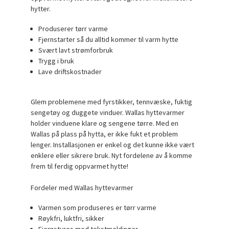
hytter.
Produserer tørr varme
Fjernstarter så du alltid kommer til varm hytte
Svært lavt strømforbruk
Trygg i bruk
Lave driftskostnader
Glem problemene med fyrstikker, tennvæske, fuktig
sengetøy og duggete vinduer. Wallas hyttevarmer
holder vinduene klare og sengene tørre. Med en
Wallas på plass på hytta, er ikke fukt et problem
lenger. Installasjonen er enkel og det kunne ikke vært
enklere eller sikrere bruk. Nyt fordelene av å komme
frem til ferdig oppvarmet hytte!
Fordeler med Wallas hyttevarmer
Varmen som produseres er tørr varme
Røykfri, luktfri, sikker
Fjernstyres med tekstmeldinger