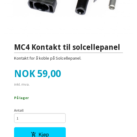
MC4 Kontakt til solcellepanel
Kontakt for å koble på Solcellepanel.
Pris
NOK
59,00
inkl. mva.
På lager
Antall
Kjøp