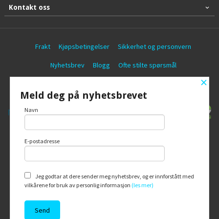
Kontakt oss
Frakt
Kjøpsbetingelser
Sikkerhet og personvern
Nyhetsbrev
Blogg
Ofte stilte spørsmål
×
© Battericentralen AS
Meld deg på nyhetsbrevet
Navn
E-postadresse
Vår nettbutikk bruker cookies slik at du
får en bedre kjøpsopplevelse og vi kan
yte deg bedre service. Vi bruker cookies
hovedsaklig til å lagre
Jeg godtar at dere sender meg nyhetsbrev, og er innforstått med
innloggingsdetaljer og huske hva du
vilkårene for bruk av personlig informasjon
(les mer)
har puttet i handlekurven din. Fortsett å
bruke siden som normalt om du godtar
dette.
Les mer