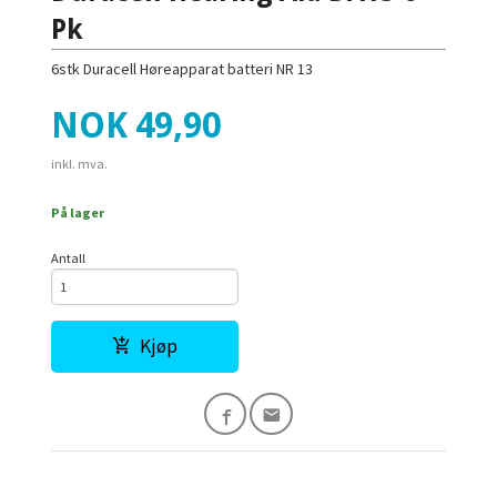
Pk
6stk Duracell Høreapparat batteri NR 13
Pris
NOK
49,90
inkl. mva.
På lager
Antall
Kjøp