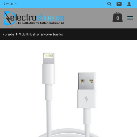
Gå
VALUTA
til
innholdet
0
Forside
Mobiltilbehør & Powerbanks