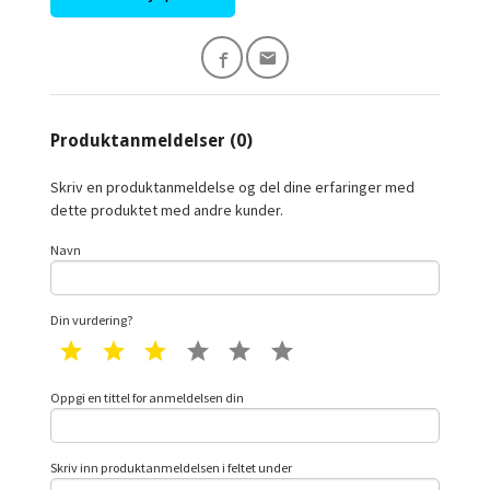
Produktanmeldelser (0)
Skriv en produktanmeldelse og del dine erfaringer med
dette produktet med andre kunder.
Navn
Din vurdering?
1 star
2 star
3 star
4 star
5 star
6 star
Oppgi en tittel for anmeldelsen din
Skriv inn produktanmeldelsen i feltet under