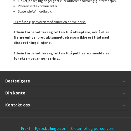
Linker, priser, tilgjengelighet eller annen tidsavhengig informasjon.
Referanser til konkurrenter
Støtende/ufin ordbruk.
Du må ha kjøpt varen for å skrive en anmeldelse.
Admin forbeholder seg retten til å akseptere, avslå eller
fjerne enhver produktanmeldelse som ikke er i tråd med
disse retningslinjene.
Admin forbeholder seg retten til å publisere anmeldelser i
for eksempel annonsering.
Bestselgere
Din konto
Kontakt oss
Frakt
Kjøpsbetingelser
Sikkerhet og personvern