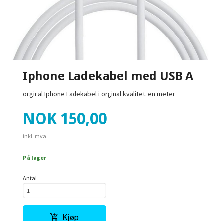
Iphone Ladekabel med USB A
orginal Iphone Ladekabel i orginal kvalitet. en meter
Pris
NOK
150,00
inkl. mva.
På lager
Antall
Kjøp