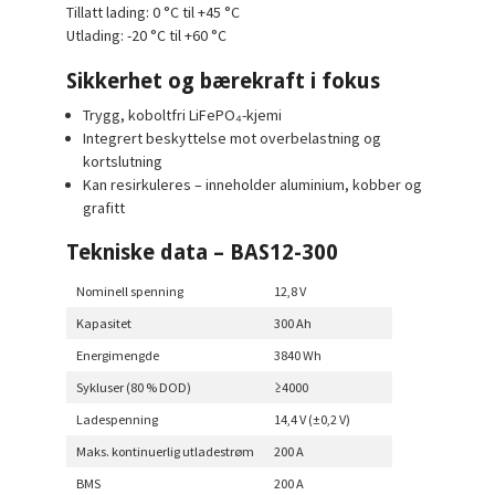
Tillatt lading:
0 °C til +45 °C
Utlading:
-20 °C til +60 °C
Sikkerhet og bærekraft i fokus
Trygg, koboltfri LiFePO₄-kjemi
Integrert beskyttelse mot overbelastning og
kortslutning
Kan resirkuleres – inneholder aluminium, kobber og
grafitt
Tekniske data – BAS12-300
Nominell spenning
12,8 V
Kapasitet
300 Ah
Energimengde
3840 Wh
Sykluser (80 % DOD)
≥4000
Ladespenning
14,4 V (±0,2 V)
Maks. kontinuerlig utladestrøm
200 A
BMS
200 A