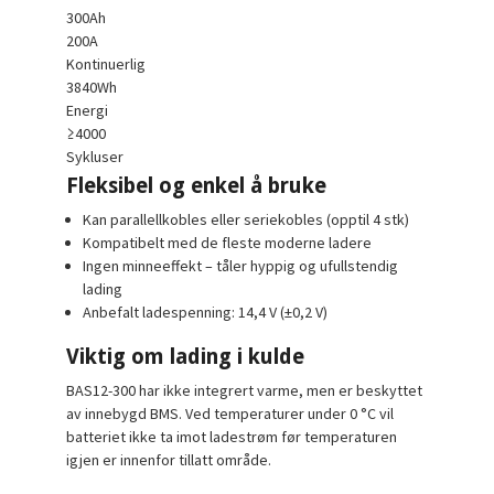
300Ah
200A
Kontinuerlig
3840Wh
Energi
≥4000
Sykluser
Fleksibel og enkel å bruke
Kan parallellkobles eller seriekobles (opptil 4 stk)
Kompatibelt med de fleste moderne ladere
Ingen minneeffekt – tåler hyppig og ufullstendig
lading
Anbefalt ladespenning: 14,4 V (±0,2 V)
Viktig om lading i kulde
BAS12-300 har
ikke integrert varme
, men er beskyttet
av
innebygd BMS
. Ved temperaturer under 0 °C vil
batteriet
ikke ta imot ladestrøm
før temperaturen
igjen er innenfor tillatt område.