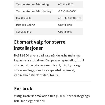
Temperaturområde lading
0 °C til +45 °C
Temperaturområde utlading
-20 °C til +60 °C
Mål (L×B×H)
483 × 170 × 240 mm
Parallellkobling
Opptil 4 stk
Seriekobling
Opptil 4 stk
Et smart valg for større
installasjoner
BAS12-300 er et solid valg når du vil ha
maksimal
kapasitet i ett batteri
. Det passer spesielt godt til
større fritidsinstallasjoner i
bobil, båt, hytte og
solcelleanlegg
, der høy kapasitet og enkel,
vedlikeholdsfri drift står i fokus.
Før bruk
Viktig:
Batteriet må lades fullt (100 %) før førstegangs
bruk med egnet lader.