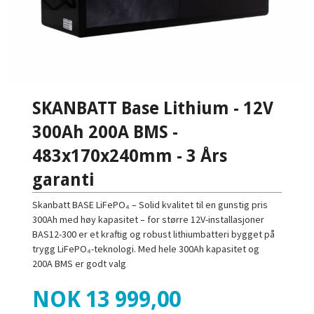
SKANBATT Base Lithium - 12V
300Ah 200A BMS -
483x170x240mm - 3 Års
garanti
Skanbatt BASE LiFePO₄ – Solid kvalitet til en gunstig pris
300Ah med høy kapasitet – for større 12V-installasjoner
BAS12-300 er et kraftig og robust lithiumbatteri bygget på
trygg LiFePO₄-teknologi. Med hele 300Ah kapasitet og
200A BMS er godt valg
Pris
NOK
13 999,00