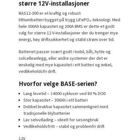
større 12V-installasjoner
BAS12-300 er et
kraftig og robust
lithiumbatteri
bygget på trygg LiFePO₄-teknologi. Med
hele
300Ah
kapasitet og
200A BMS
er dette et godt
valg for større 12 V-installasjoner der du trenger mye
energi, høy driftssikkerhet og stabil strøm over tid.
Batteriet passer svært godt i
bobil, båt, hytte og
solcelleanlegg
, eller andre systemer der det er
ønskelig med mye kapasitet i ett batteri og enkel,
vedlikeholdsfri drift.
Hvorfor velge BASE-serien?
Lang levetid
– ≥4000 sykluser ved 80 % DOD
Stor kapasitet
– 300Ah i ett batteri
Dobbel brukbar kapasitet
sammenlignet med
tradisjonelle blybatterier
Lav selvutlading
– ideelt for sesongbruk
Vedlikeholdsfritt
– stabil og problemfri drift
12V