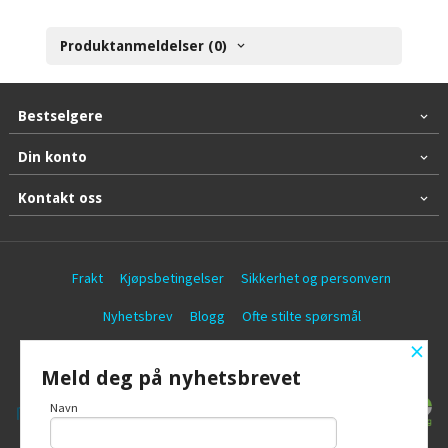
Produktanmeldelser (0)
Bestselgere
Din konto
Kontakt oss
Frakt
Kjøpsbetingelser
Sikkerhet og personvern
Nyhetsbrev
Blogg
Ofte stilte spørsmål
×
© Battericentralen AS
Meld deg på nyhetsbrevet
Navn