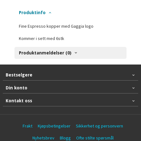
Produktinfo
Fine Espresso kopper med Gaggia logo
Kommer i sett med 6stk
Produktanmeldelser (0)
Bestselgere
Din konto
Kontakt oss
Frakt
Kjøpsbetingelser
Sikkerhet og personvern
Nyhetsbrev
Blogg
Ofte stilte spørsmål