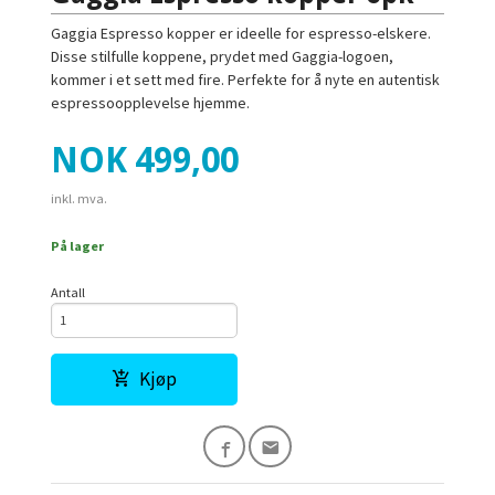
Gaggia Espresso kopper er ideelle for espresso-elskere.
Disse stilfulle koppene, prydet med Gaggia-logoen,
kommer i et sett med fire. Perfekte for å nyte en autentisk
espressoopplevelse hjemme.
Pris
NOK
499,00
inkl. mva.
På lager
Antall
Kjøp