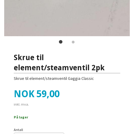
Skrue til
element/steamventil 2pk
Skrue til element/steamventil Gaggia Classic
Pris
NOK
59,00
inkl. mva.
På lager
Antall