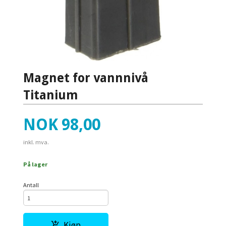
Magnet for vannnivå
Titanium
Pris
NOK
98,00
inkl. mva.
På lager
Antall
Kjøp