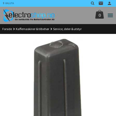
Gå
VALUTA
til
innholdet
0
Forside
Kaffemaskiner & tilbehør
Service, deler & utstyr