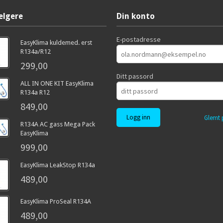
elgere
Din konto
E-postadresse
EasyKlima kuldemed. erst
R134a/R12
299,00
Ditt passord
ALL IN ONE KIT EasyKlima
R134a R12
849,00
Glemt 
R134A AC gass Mega Pack
EasyKlima
999,00
EasyKlima LeakStop R134a
489,00
EasyKlima ProSeal R134A
489,00