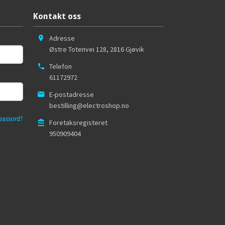
Kontakt oss
Adresse
Østre Totenvei 128
,
2816
Gjøvik
Telefon
61172972
E-postadresse
bestilling@electroshop.no
passord?
Foretaksregisteret
950909404