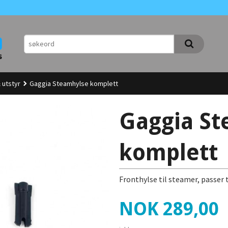
 utstyr
Gaggia Steamhylse komplett
Gaggia St
komplett
Fronthylse til steamer, passer
Pris
NOK
289,00