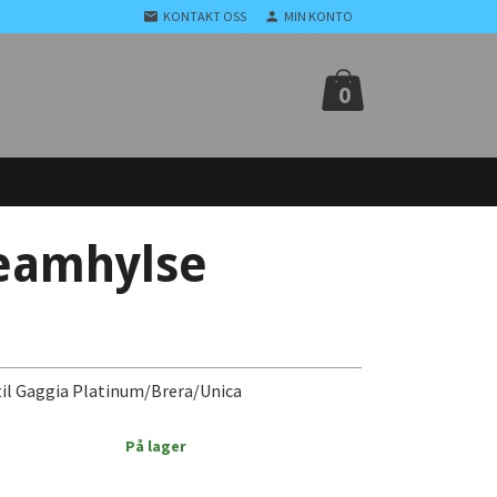
KONTAKT OSS
MIN KONTO
0
eamhylse
 til Gaggia Platinum/Brera/Unica
På lager