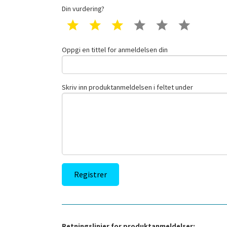
Din vurdering?
1 star
2 star
3 star
4 star
5 star
6 star
Oppgi en tittel for anmeldelsen din
Skriv inn produktanmeldelsen i feltet under
Retningslinjer for produktanmeldelser: