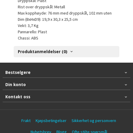
Dryppskål: Plast
Rist over dryppskål: Metall
Max kopphøyde: 76 mm med dryppskål, 102 mm uten
Dim (BxHxD9): 19,9 x 30,3 x 25,5 cm
Vekt: 3,7 Kg
Pannarello: Plast
Chassi: ABS
Produktanmeldelser (0)
Bestselgere
Din konto
Kontakt oss
Frakt
Kjøpsbetingelser
Sikkerhet og personvern
Nyhetsbrev
Blogg
Ofte stilte spørsmål