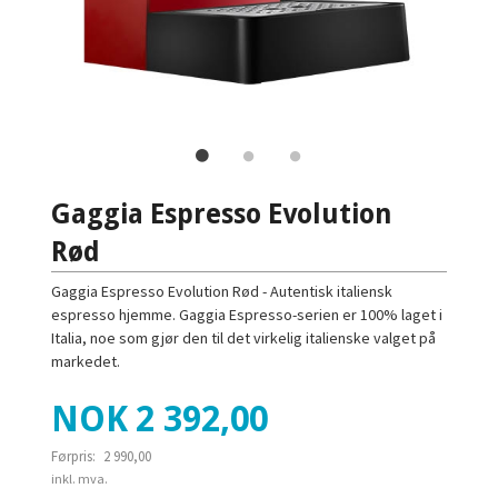
Gaggia Espresso Evolution
Rød
Gaggia Espresso Evolution Rød - Autentisk italiensk
espresso hjemme. Gaggia Espresso-serien er 100% laget i
Italia, noe som gjør den til det virkelig italienske valget på
markedet.
Tilbud
NOK
2 392,00
Førpris:
2 990,00
Rabatt
inkl. mva.