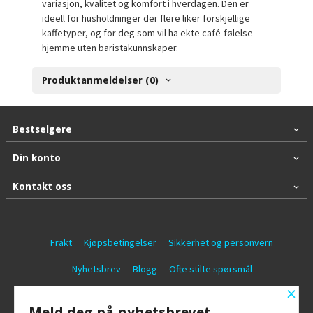
variasjon, kvalitet og komfort i hverdagen. Den er
ideell for husholdninger der flere liker forskjellige
kaffetyper, og for deg som vil ha ekte café-følelse
hjemme uten baristakunnskaper.
Produktanmeldelser (0)
Bestselgere
Din konto
Kontakt oss
Frakt
Kjøpsbetingelser
Sikkerhet og personvern
Nyhetsbrev
Blogg
Ofte stilte spørsmål
×
© Battericentralen AS
Meld deg på nyhetsbrevet