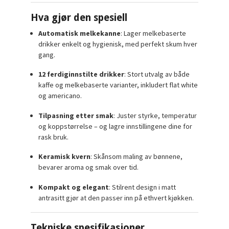
Hva gjør den spesiell
Automatisk melkekanne
: Lager melkebaserte
drikker enkelt og hygienisk, med perfekt skum hver
gang.
12 ferdiginnstilte drikker
: Stort utvalg av både
kaffe og melkebaserte varianter, inkludert flat white
og americano.
Tilpasning etter smak
: Juster styrke, temperatur
og koppstørrelse – og lagre innstillingene dine for
rask bruk.
Keramisk kvern
: Skånsom maling av bønnene,
bevarer aroma og smak over tid.
Kompakt og elegant
: Stilrent design i matt
antrasitt gjør at den passer inn på ethvert kjøkken.
Tekniske spesifikasjoner