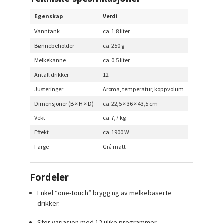
Egenskap
Verdi
Vanntank
ca. 1,8 liter
Bønnebeholder
ca. 250 g
Melkekanne
ca. 0,5 liter
Antall drikker
12
Justeringer
Aroma, temperatur, koppvolum
Dimensjoner (B × H × D)
ca. 22,5 × 36 × 43,5 cm
Vekt
ca. 7,7 kg
Effekt
ca. 1900 W
Farge
Grå matt
Fordeler
Enkel “one-touch” brygging av melkebaserte
drikker.
Stor variasjon med 12 ulike programmer.