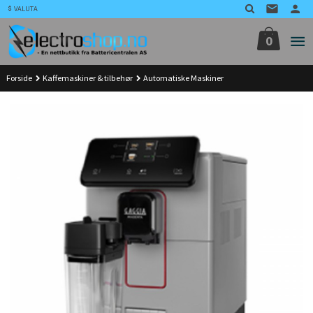
Gå
VALUTA
til
innholdet
0
Forside
Kaffemaskiner & tilbehør
Automatiske Maskiner