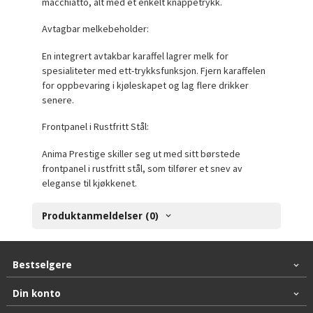
macchiatto, alt med et enkelt knappetrykk.
Avtagbar melkebeholder:
En integrert avtakbar karaffel lagrer melk for
spesialiteter med ett-trykksfunksjon. Fjern karaffelen
for oppbevaring i kjøleskapet og lag flere drikker
senere.
Frontpanel i Rustfritt Stål:
Anima Prestige skiller seg ut med sitt børstede
frontpanel i rustfritt stål, som tilfører et snev av
eleganse til kjøkkenet.
Produktanmeldelser (0)
Bestselgere
Din konto