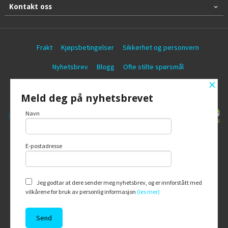
Kontakt oss
Frakt
Kjøpsbetingelser
Sikkerhet og personvern
Nyhetsbrev
Blogg
Ofte stilte spørsmål
×
© Battericentralen AS
Meld deg på nyhetsbrevet
Navn
E-postadresse
Vår nettbutikk bruker cookies slik at du
får en bedre kjøpsopplevelse og vi kan
yte deg bedre service. Vi bruker cookies
hovedsaklig til å lagre
Jeg godtar at dere sender meg nyhetsbrev, og er innforstått med
innloggingsdetaljer og huske hva du
vilkårene for bruk av personlig informasjon
(les mer)
har puttet i handlekurven din. Fortsett å
bruke siden som normalt om du godtar
dette.
Les mer