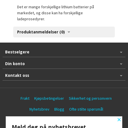
Det er mange forskjellige lithium batterier på
markedet, og disse kan ha forskjellige
ladeprosedyrer.
Produktanmeldelser (0)
Bestselgere
Din konto
Kontakt oss
Frakt
Kjøpsbetingelser
Sikkerhet og personvern
Nyhetsbrev
Blogg
Ofte stilte spørsmål
×
© Battericentralen AS
Meld deg på nyhetsbrevet