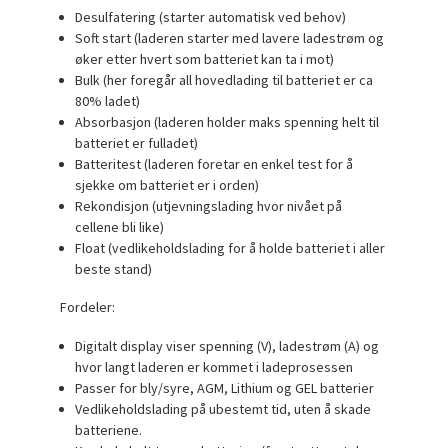
Desulfatering (starter automatisk ved behov)
Soft start (laderen starter med lavere ladestrøm og
øker etter hvert som batteriet kan ta i mot)
Bulk (her foregår all hovedlading til batteriet er ca
80% ladet)
Absorbasjon (laderen holder maks spenning helt til
batteriet er fulladet)
Batteritest (laderen foretar en enkel test for å
sjekke om batteriet er i orden)
Rekondisjon (utjevningslading hvor nivået på
cellene bli like)
Float (vedlikeholdslading for å holde batteriet i aller
beste stand)
Fordeler:
Digitalt display viser spenning (V), ladestrøm (A) og
hvor langt laderen er kommet i ladeprosessen
Passer for bly/syre, AGM, Lithium og GEL batterier
Vedlikeholdslading på ubestemt tid, uten å skade
batteriene.