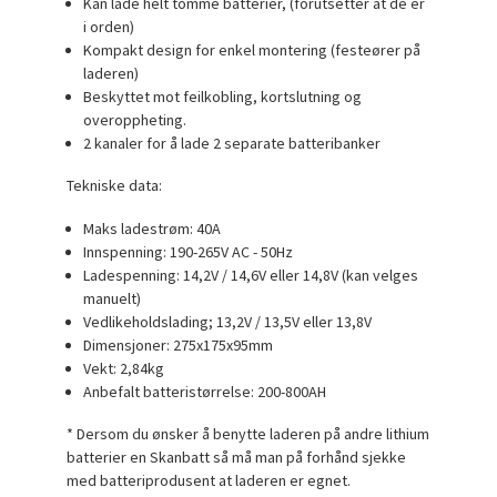
Kan lade helt tomme batterier, (forutsetter at de er
i orden)
Kompakt design for enkel montering (festeører på
laderen)
Beskyttet mot feilkobling, kortslutning og
overoppheting.
2 kanaler for å lade 2 separate batteribanker
Tekniske data:
Maks ladestrøm: 40A
Innspenning: 190-265V AC - 50Hz
Ladespenning: 14,2V / 14,6V eller 14,8V (kan velges
manuelt)
Vedlikeholdslading; 13,2V / 13,5V eller 13,8V
Dimensjoner: 275x175x95mm
Vekt: 2,84kg
Anbefalt batteristørrelse: 200-800AH
* Dersom du ønsker å benytte laderen på andre lithium
batterier en Skanbatt så må man på forhånd sjekke
med batteriprodusent at laderen er egnet.