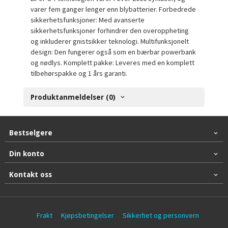
varer fem ganger lenger enn blybatterier. Forbedrede
sikkerhetsfunksjoner: Med avanserte
sikkerhetsfunksjoner forhindrer den overoppheting
og inkluderer gnistsikker teknologi. Multifunksjonelt
design: Den fungerer også som en bærbar powerbank
og nødlys. Komplett pakke: Leveres med en komplett
tilbehørspakke og 1 års garanti.
Produktanmeldelser (0)
Bestselgere
Din konto
Kontakt oss
Frakt
Kjøpsbetingelser
Sikkerhet og personvern