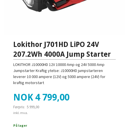
Lokithor J701HD LiPO 24V
207.2Wh 4000A Jump Starter
LOKITHOR J10000HD 12V 10000 Amp og 24V 5000 Amp
Jumpstarter Kraftig ytelse: J10000HD jumpstarteren
leverer 10 000 ampere (12V) og 5000 ampere (24V) for
kraftig motorstart
Tilbud
NOK
4 799,00
Førpris:
5 999,00
Rabatt
inkl. mva.
På lager