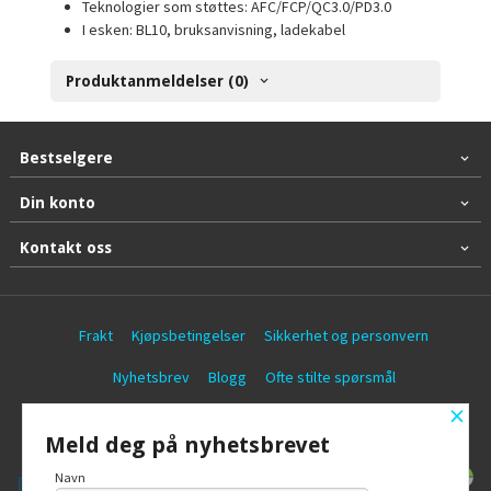
Teknologier som støttes: AFC/FCP/QC3.0/PD3.0
I esken: BL10, bruksanvisning, ladekabel
Produktanmeldelser (0)
Bestselgere
Din konto
Kontakt oss
Frakt
Kjøpsbetingelser
Sikkerhet og personvern
Nyhetsbrev
Blogg
Ofte stilte spørsmål
×
© Battericentralen AS
Meld deg på nyhetsbrevet
Navn