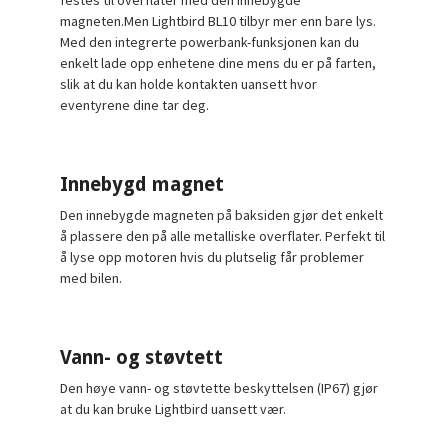
festes til overflater med den innebygde
magneten.Men Lightbird BL10 tilbyr mer enn bare lys.
Med den integrerte powerbank-funksjonen kan du
enkelt lade opp enhetene dine mens du er på farten,
slik at du kan holde kontakten uansett hvor
eventyrene dine tar deg.
Innebygd magnet
Den innebygde magneten på baksiden gjør det enkelt
å plassere den på alle metalliske overflater. Perfekt til
å lyse opp motoren hvis du plutselig får problemer
med bilen.
Vann- og støvtett
Den høye vann- og støvtette beskyttelsen (IP67) gjør
at du kan bruke Lightbird uansett vær.