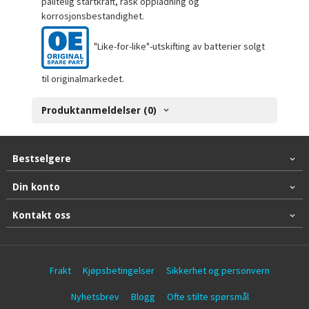
pålitelig startkraft, rask oppladning og
korrosjonsbestandighet.
"Like-for-like"-utskifting av batterier solgt
til originalmarkedet.
Produktanmeldelser (0)
Bestselgere
Din konto
Kontakt oss
Frakt
Kjøpsbetingelser
Sikkerhet og personvern
Nyhetsbrev
Blogg
Ofte stilte spørsmål