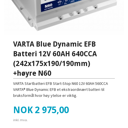
VARTA Blue Dynamic EFB
Batteri 12V 60AH 640CCA
(242x175x190/190mm)
+høyre N60
VARTA Startbatteri EFB Start-Stop N60 12V 60AH 560CCA
VARTA® Blue Dynamic EFB et ekstraordinært batteri til
bruksformål hvor høy ytelse er viktig.
Pris
NOK
2 975,00
inkl. mva.