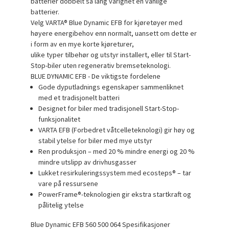
batterier dobbelt så
lang
varighet en vanlige
batterier.
Velg VARTA® Blue Dynamic EFB for kjøretøyer med
høyere energibehov enn normalt,
uansett om dette er
i form av en mye korte kjøreturer,
ulike typer tilbehør og utstyr installert, eller til
Start-
Stop-biler uten regenerativ bremseteknologi.
BLUE DYNAMIC EFB - De viktigste fordelene
Gode dyputladnings egenskaper
sammenliknet
med et tradisjonelt batteri
Designet for biler med tradisjonell Start-Stop-
funksjonalitet
VARTA EFB (Forbedret våtcelleteknologi) gir høy og
stabil ytelse for biler med
mye utstyr
Ren produksjon – med 20 % mindre energi og 20 %
mindre utslipp av
drivhusgasser
Lukket resirkuleringssystem med ecosteps® – tar
vare på
ressursene
PowerFrame®-teknologien gir ekstra startkraft og
pålitelig ytelse
Blue Dynamic EFB 560 500 064 Spesifikasjoner