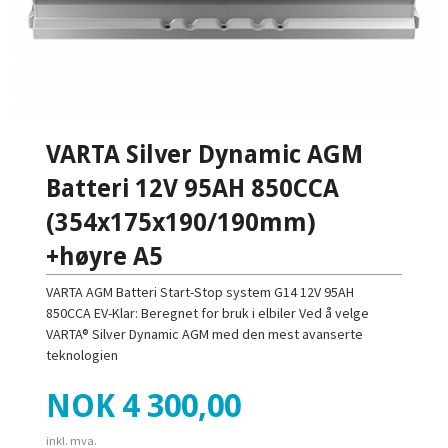
VARTA Silver Dynamic AGM
Batteri 12V 95AH 850CCA
(354x175x190/190mm)
+høyre A5
VARTA AGM Batteri Start-Stop system G14 12V 95AH
850CCA EV-Klar: Beregnet for bruk i elbiler Ved å velge
VARTA® Silver Dynamic AGM med den mest avanserte
teknologien
Pris
NOK
4 300,00
inkl. mva.