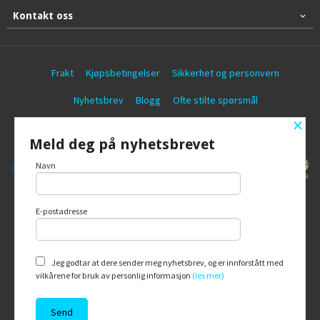
Kontakt oss
Frakt
Kjøpsbetingelser
Sikkerhet og personvern
Nyhetsbrev
Blogg
Ofte stilte spørsmål
×
© Battericentralen AS
Meld deg på nyhetsbrevet
Navn
E-postadresse
Vår nettbutikk bruker cookies slik at du
får en bedre kjøpsopplevelse og vi kan
yte deg bedre service. Vi bruker cookies
hovedsaklig til å lagre
Jeg godtar at dere sender meg nyhetsbrev, og er innforstått med
innloggingsdetaljer og huske hva du
vilkårene for bruk av personlig informasjon
(les mer)
har puttet i handlekurven din. Fortsett å
bruke siden som normalt om du godtar
dette.
Les mer