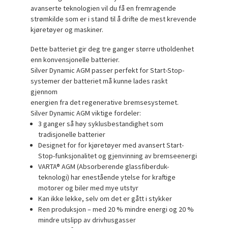
avanserte teknologien vil du få en fremragende
strømkilde som er i stand til å drifte de mest krevende
kjøretøyer og maskiner.
Dette batteriet gir deg tre ganger større utholdenhet
enn konvensjonelle batterier.
Silver Dynamic AGM passer perfekt for Start-Stop-
systemer der batteriet må kunne lades raskt
gjennom
energien fra det regenerative bremsesystemet.
Silver Dynamic AGM viktige fordeler:
3 ganger så høy syklusbestandighet som
tradisjonelle batterier
Designet for for kjøretøyer med avansert Start-
Stop-funksjonalitet og gjenvinning av bremseenergi
VARTA® AGM (Absorberende glassfiberduk-
teknologi) har enestående ytelse for kraftige
motorer og biler med mye utstyr
Kan ikke lekke, selv om det er gått i stykker
Ren produksjon – med 20 % mindre energi og 20 %
mindre utslipp av drivhusgasser