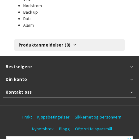
Nødstrøm
Back up
Data
Alarm
Produktanmeldelser (0)
Bestselgere
Din konto
Kontakt oss
Frakt
Kjøpsbetingelser
Sikkerhet og personvern
Nyhetsbrev
Blogg
Ofte stilte spørsmål