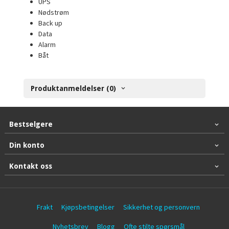
UPS
Nødstrøm
Back up
Data
Alarm
Båt
Produktanmeldelser (0)
Bestselgere
Din konto
Kontakt oss
Frakt
Kjøpsbetingelser
Sikkerhet og personvern
Nyhetsbrev
Blogg
Ofte stilte spørsmål