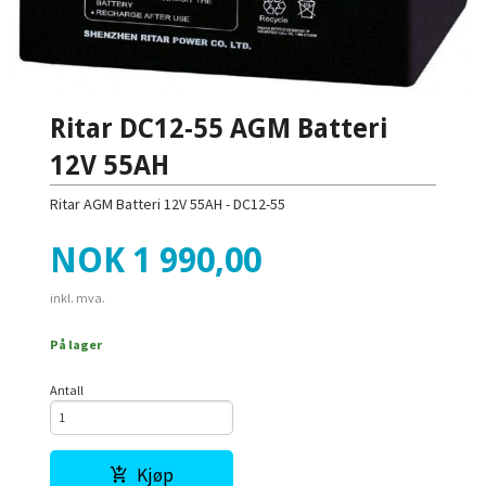
Ritar DC12-55 AGM Batteri
12V 55AH
Ritar AGM Batteri 12V 55AH - DC12-55
Pris
NOK
1 990,00
inkl. mva.
På lager
Antall
Kjøp