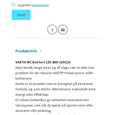
Jeg godtar
betingelsene
Send
Produktinfo
VARTA MC Batteri 12V 8AH 135CCA
Høyt turtall, lange turer og all slags vær er aldri noe
problem for de robuste VARTA® Powersports AGM-
batteriene.
Dette er et produkt som er beregnet på ekstreme
forhold, og som derfor alltid leverer maksimalt med
energi uten effekttap.
Et robust batterihus gir utmerket motstand mot
vibrasjoner, selv når du kjører på ujevne veier eller
ekstremt vått underlag.