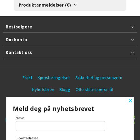
Produktanmeldelser (0)
Bestselgere
Din konto
Kontakt oss
Frakt
Kjøpsbetingelser
Sikkerhet og personvern
Nyhetsbrev
Blogg
Ofte stilte spørsmål
×
© Battericentralen AS
Meld deg på nyhetsbrevet
Navn
E-postadresse