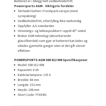
Batteriet er i tillegg helt vedlikeholdsfritt.
Powersports AGM - Viktigste fordeler
Tørrladet batteri i Freshpack-versjon (med
syrepakning)
Vedlikeholdsfritt, etterfylling ikke nødvendig
Oppfyller JLS-standarden
Utrennings- og lekkasjesikkert i opptil 45° vinkel
Bruker AGM-teknologi (absorberende
glassfiberduk) som gjør at batteriet kan lades og
utlades gjentatte ganger uten at det går utover
effekten
POWERSPORTS AGM 508 012 008 Spesifikasjoner
Model: 508 012 008
Kapasitet: 8 Ah
Kaldstartampere: 135 A
Bredde: 88 mm
Lengde: 152 mm
Høyde: 106 mm
Short Code: YTX9-BS