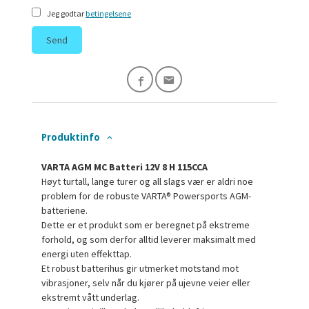
Jeg godtar
betingelsene
Send
Produktinfo
VARTA AGM MC Batteri 12V 8 H 115CCA
Høyt turtall, lange turer og all slags vær er aldri noe
problem for de robuste VARTA® Powersports AGM-
batteriene.
Dette er et produkt som er beregnet på ekstreme
forhold, og som derfor alltid leverer maksimalt med
energi uten effekttap.
Et robust batterihus gir utmerket motstand mot
vibrasjoner, selv når du kjører på ujevne veier eller
ekstremt vått underlag.