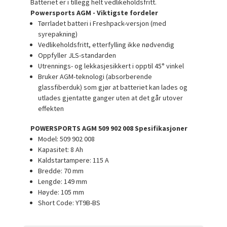
Batteriet er i tillegg helt vedlikeholdsfritt.
Powersports AGM - Viktigste fordeler
Tørrladet batteri i Freshpack-versjon (med
syrepakning)
Vedlikeholdsfritt, etterfylling ikke nødvendig
Oppfyller JLS-standarden
Utrennings- og lekkasjesikkert i opptil 45° vinkel
Bruker AGM-teknologi (absorberende
glassfiberduk) som gjør at batteriet kan lades og
utlades gjentatte ganger uten at det går utover
effekten
POWERSPORTS AGM 509 902 008 Spesifikasjoner
Model: 509 902 008
Kapasitet: 8 Ah
Kaldstartampere: 115 A
Bredde: 70 mm
Lengde: 149 mm
Høyde: 105 mm
Short Code: YT9B-BS