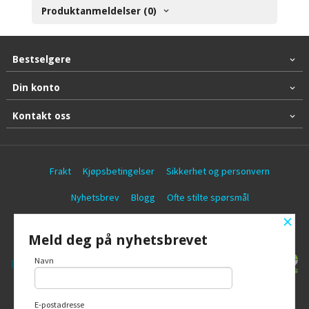
Produktanmeldelser (0)
Bestselgere
Din konto
Kontakt oss
Frakt
Kjøpsbetingelser
Sikkerhet og personvern
Nyhetsbrev
Blogg
Ofte stilte spørsmål
×
© Battericentralen AS
Meld deg på nyhetsbrevet
Navn
E-postadresse