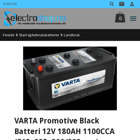
Gå
VALUTA
til
innholdet
0
Forside
Start og forbruksbatterier
Landbruk
VARTA Promotive Black
Batteri 12V 180AH 1100CCA