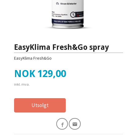
EasyKlima Fresh&Go spray
EasyKlima Fresh&Go
Pris
NOK
129,00
inkl. mva.
Utsolgt