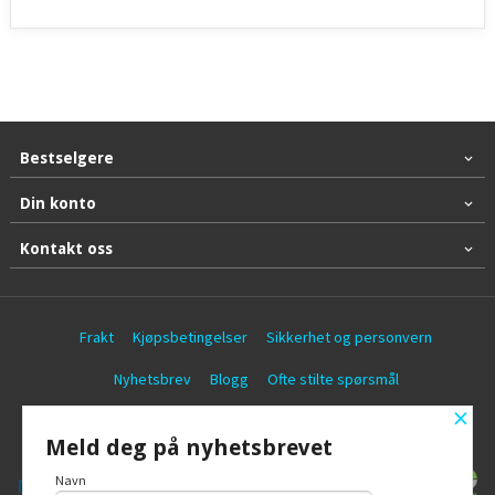
Bestselgere
Din konto
Kontakt oss
Frakt
Kjøpsbetingelser
Sikkerhet og personvern
Nyhetsbrev
Blogg
Ofte stilte spørsmål
×
© Battericentralen AS
Meld deg på nyhetsbrevet
Navn