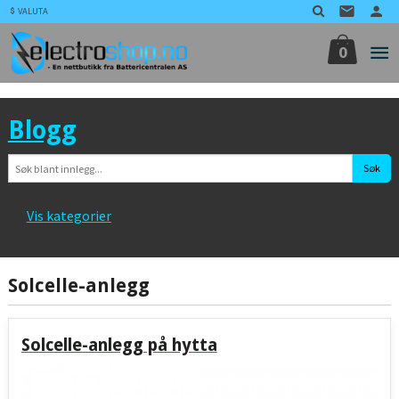
Gå
VALUTA
til
innholdet
0
Blogg
Vis kategorier
Hovedsiden
Solcelle-anlegg
Aircondition Gass
Solcelle-anlegg på hytta
Gaggia
Industri