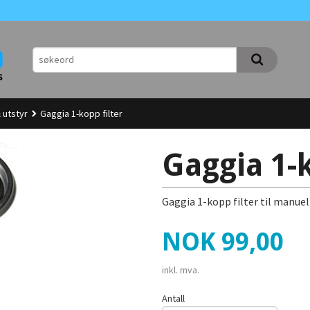
 utstyr
Gaggia 1-kopp filter
Gaggia 1-k
Gaggia 1-kopp filter til manue
Pris
NOK
99,00
inkl. mva.
Antall