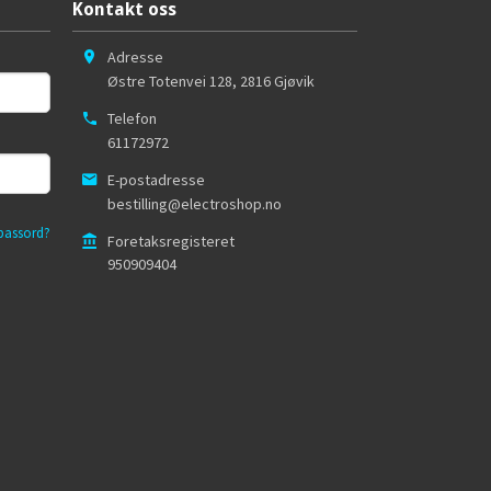
Kontakt oss
Adresse
Østre Totenvei 128
,
2816
Gjøvik
Telefon
61172972
E-postadresse
bestilling@electroshop.no
passord?
Foretaksregisteret
950909404