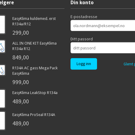
elgere
Din konto
E-postadresse
EasyKlima kuldemed. erst
R134a/R12
299,00
Ditt passord
ALL IN ONE KIT EasyKlima
R134a R12
849,00
Glemt 
R134A AC gass Mega Pack
EasyKlima
999,00
EasyKlima LeakStop R134a
489,00
EasyKlima ProSeal R134A
489,00